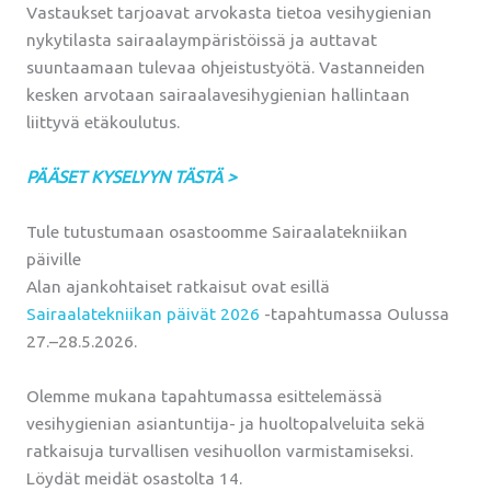
Vastaukset tarjoavat arvokasta tietoa vesihygienian
nykytilasta sairaalaympäristöissä ja auttavat
suuntaamaan tulevaa ohjeistustyötä. Vastanneiden
kesken arvotaan sairaalavesihygienian hallintaan
liittyvä etäkoulutus.
PÄÄSET KYSELYYN TÄSTÄ >
Tule tutustumaan osastoomme Sairaalatekniikan
päiville
Alan ajankohtaiset ratkaisut ovat esillä
Sairaalatekniikan päivät 2026
-tapahtumassa Oulussa
27.–28.5.2026.
Olemme mukana tapahtumassa esittelemässä
vesihygienian asiantuntija- ja huoltopalveluita sekä
ratkaisuja turvallisen vesihuollon varmistamiseksi.
Löydät meidät osastolta 14.