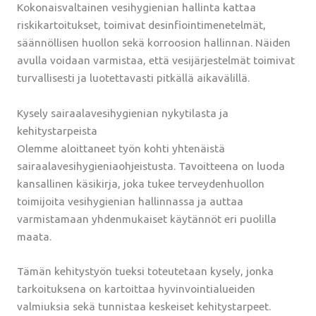
Kokonaisvaltainen vesihygienian hallinta kattaa
riskikartoitukset, toimivat desinfiointimenetelmät,
säännöllisen huollon sekä korroosion hallinnan. Näiden
avulla voidaan varmistaa, että vesijärjestelmät toimivat
turvallisesti ja luotettavasti pitkällä aikavälillä.
Kysely sairaalavesihygienian nykytilasta ja
kehitystarpeista
Olemme aloittaneet työn kohti yhtenäistä
sairaalavesihygieniaohjeistusta. Tavoitteena on luoda
kansallinen käsikirja, joka tukee terveydenhuollon
toimijoita vesihygienian hallinnassa ja auttaa
varmistamaan yhdenmukaiset käytännöt eri puolilla
maata.
Tämän kehitystyön tueksi toteutetaan kysely, jonka
tarkoituksena on kartoittaa hyvinvointialueiden
valmiuksia sekä tunnistaa keskeiset kehitystarpeet.