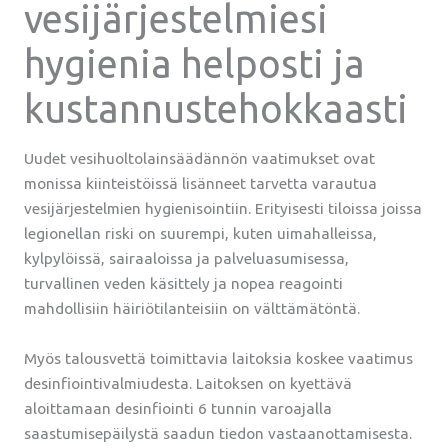
vesijärjestelmiesi
hygienia helposti ja
kustannustehokkaasti
Uudet vesihuoltolainsäädännön vaatimukset ovat
monissa kiinteistöissä lisänneet tarvetta varautua
vesijärjestelmien hygienisointiin. Erityisesti tiloissa joissa
legionellan riski on suurempi, kuten uimahalleissa,
kylpylöissä, sairaaloissa ja palveluasumisessa,
turvallinen veden käsittely ja nopea reagointi
mahdollisiin häiriötilanteisiin on välttämätöntä.
Myös talousvettä toimittavia laitoksia koskee vaatimus
desinfiointivalmiudesta. Laitoksen on kyettävä
aloittamaan desinfiointi 6 tunnin varoajalla
saastumisepäilystä saadun tiedon vastaanottamisesta.