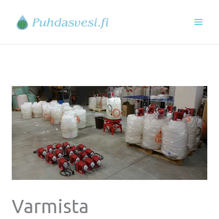
Siirry
sisältöön
Varmista