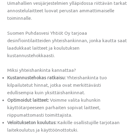
Uimahallien vesijärjestelmien ylläpidossa riittävän tarkat
annostelulaitteet luovat perustan ammattimaiselle
toiminnalle.
Suomen Puhdasvesi Yhtiöt Oy tarjoaa
desinfiointilaitteiden yhteishankinnan, jonka kautta saat
laadukkaat laitteet ja koulutuksen
kustannustehokkaasti.
Miksi yhteishankinta kannattaa?
Kustannustehokas ratkaisu:
Yhteishankinta tuo
kilpailutetut hinnat, jotka ovat merkittävästi
edullisempia kuin yksittäishankinnat.
Optimoidut laitteet:
Voimme valita kuhunkin
käyttötarpeeseen parhaiten sopivat laitteet,
riippumattomasti toimittajista.
Veloitukseton koulutus:
Kaikille osallistujille tarjotaan
laitekoulutus ja käyttöönottotuki.