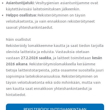
Asiantuntijatuki:
Vesihygienian asiantuntijamme ovat
käytettävissäsi laitetoimituksen jälkeenkin.
Helppo osallistua:
Rekisteröityminen on täysin
veloituksetonta, ja vain ennakkoon rekisteröityneet
saavat yhteishankintaedut.
Näin osallistut
Rekisteröidy lomakkeemme kautta ja saat tiedon tarjolla
olevista laitteista ja eduista. Vastauksia otetaan
vastaan
27.2.2026 saakka
, ja laitteet toimitetaan
kesän
2026 aikana
. Rekisteröitymislomakkeella keräämme
tietoja laitteistotarpeista, jotta osaamme suositella juuri
sopivimpia laitekokonaisuuksia. Rekisteröityminen on
täysin veloituksetonta eikä sido mihinkään, mutta vain
sen kautta saat ennakkoon yhteishankintaedut ja
hintatiedot.
REKISTERÖIDY YHTEISHANKINTAAN