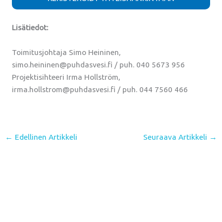
Lisätiedot:
Toimitusjohtaja Simo Heininen,
simo.heininen@puhdasvesi.fi / puh. 040 5673 956
Projektisihteeri Irma Hollström,
irma.hollstrom@puhdasvesi.fi / puh. 044 7560 466
←
Edellinen Artikkeli
Seuraava Artikkeli
→