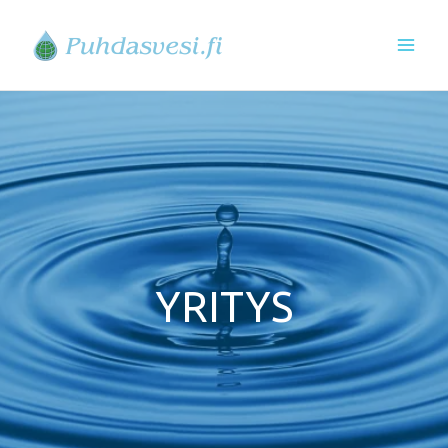
Siirry
sisältöön
YRITYS