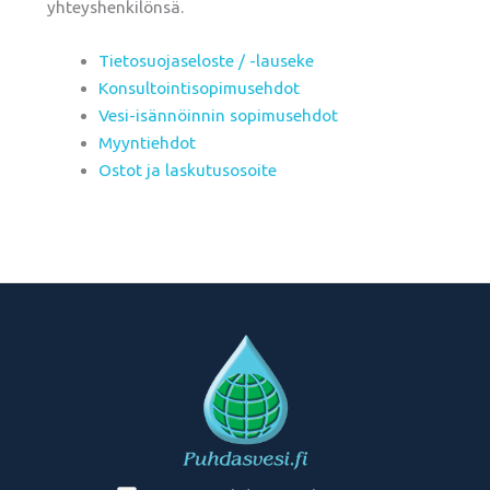
yhteyshenkilönsä.
Tietosuojaseloste / -lauseke
Konsultointisopimusehdot
Vesi-isännöinnin sopimusehdot
Myyntiehdot
Ostot ja laskutusosoite