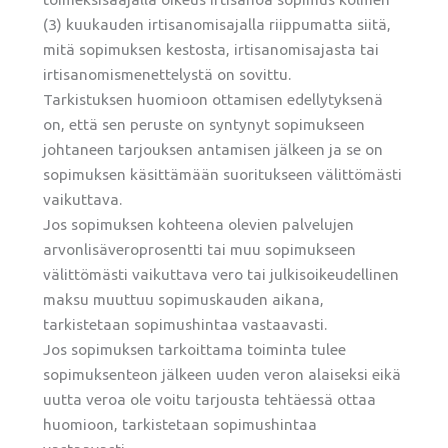
(3) kuukauden irtisanomisajalla riippumatta siitä,
mitä sopimuksen kestosta, irtisanomisajasta tai
irtisanomismenettelystä on sovittu.
Tarkistuksen huomioon ottamisen edellytyksenä
on, että sen peruste on syntynyt sopimukseen
johtaneen tarjouksen antamisen jälkeen ja se on
sopimuksen käsittämään suoritukseen välittömästi
vaikuttava.
Jos sopimuksen kohteena olevien palvelujen
arvonlisäveroprosentti tai muu sopimukseen
välittömästi vaikuttava vero tai julkisoikeudellinen
maksu muuttuu sopimuskauden aikana,
tarkistetaan sopimushintaa vastaavasti.
Jos sopimuksen tarkoittama toiminta tulee
sopimuksenteon jälkeen uuden veron alaiseksi eikä
uutta veroa ole voitu tarjousta tehtäessä ottaa
huomioon, tarkistetaan sopimushintaa