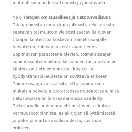
mahdollisimman kitkattomasti ja joustavasti.
16 § Tietojen omistusoikeus ja tietoturvallisuus
Tilaaja omistaa muun kuin julkisista rekistereistä
saatavan tai muutoin yleisesti saatavilla olevan
tilaajan kiinteistöä koskevan toimeksisaajalle
luovutetun, tulevan ja kerättävän tiedon.
Sopimuksen perusteena olevien, toimeksisaajan
sopimussuhteen aikana keräämien tai jalostamien
kiinteistön tietojen omistus-, käyttö- ja
hyödyntämisoikeudesta on sovittava erikseen.
Toimeksisaaja vastaa siitä, että sopimuksen
mukaisia palveluja tuotettaessa noudatetaan, mitä
tietosuojasta on lainsäädännössä säädetty.
Tietoturvallisuuden huolehtimistavoista, kuten
varmuuskopioinnista, asiakirjojen säilyttämisestä
ja palo- ja murtoturvallisuudesta, sovitaan
erikseen.