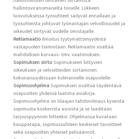
hallinnollisten tehtävien siirtämistä
hallintoviranomaiselta toiselle. Liikkeen
luovutuksessa työsuhteet säilyvät ennallaan ja
työsuhteista johtuvat työnantajan velvollisuudet ja
oikeudet siirtyvät uudelle omistajalle.
Reklamaatio
Ilmoitus tyytymättömyydestä
vastapuolen toimintaan. Reklamaatio sisältää
mahdollisen korvaus- tmv. vaatimuksen.
Sopimuksen siirto
Sopimukseen liittyvien
oikeuksien ja velvoitteiden siirtäminen
kokonaisuudessaan kolmannelle osapuolelle.
Sopimusohjelma
Sopimuksen sisältöä täydentävä
osapuolten yhdessä laatima asiakirja.
Sopimusohjelma on tilaajan tahdonilmaus kyseistä
sopimusta koskevista asioista ja se laaditaan
tarjouspyynnön liitteeksi. Ohjelmassa kuvataan
kauppatapa, sopimussuhteen keskeiset tavoitteet
sekä osapuolten yhteiset pelisäännöt.