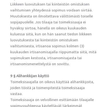
Liikkeen luovutuksen tai kiinteistön omistuksen
vaihtumisen yhteydessä sopimus voidaan siirtää.
Muutoksesta on ilmoitettava välittömästi toiselle
sopijapuolelle. Jos tilaaja tai toimeksisaaja ei
hyväksy siirtoa, hänellä on oikeus kuukauden
kuluessa siitä, kun on hän saanut tiedon liikkeen
luovutuksesta tai kiinteistön omistuksen
vaihtumisesta, irtisanoa sopimus kolmen (3)
kuukauden irtisanomisajalla riippumatta siitä, mitä
sopimuksen kestosta, irtisanomisajasta tai
irtisanomismenettelystä on sovittu.
9 § Alihankkijan käyttö
Toimeksisaajalla on oikeus käyttää alihankkijoita,
joiden töistä ja toimenpiteistä toimeksisaaja
vastaa.
Toimeksisaaja on velvollinen esittämään tilaajalle
sopimussuhteessa käytettävät tärkeimmät