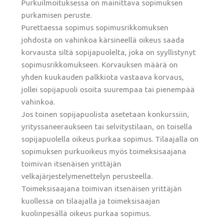
Purkuilmoituksessa on mainittava sopimuksen
purkamisen peruste.
Purettaessa sopimus sopimusrikkomuksen
johdosta on vahinkoa kärsineellä oikeus saada
korvausta siltä sopijapuolelta, joka on syyllistynyt
sopimusrikkomukseen. Korvauksen määrä on
yhden kuukauden palkkiota vastaava korvaus,
jollei sopijapuoli osoita suurempaa tai pienempää
vahinkoa.
Jos toinen sopijapuolista asetetaan konkurssiin,
yrityssaneeraukseen tai selvitystilaan, on toisella
sopijapuolella oikeus purkaa sopimus. Tilaajalla on
sopimuksen purkuoikeus myös toimeksisaajana
toimivan itsenäisen yrittäjän
velkajärjestelymenettelyn perusteella.
Toimeksisaajana toimivan itsenäisen yrittäjän
kuollessa on tilaajalla ja toimeksisaajan
kuolinpesällä oikeus purkaa sopimus.