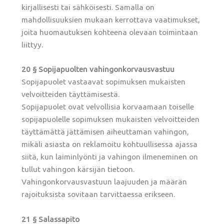
kirjallisesti tai sähköisesti. Samalla on
mahdollisuuksien mukaan kerrottava vaatimukset,
joita huomautuksen kohteena olevaan toimintaan
liittyy.
20 § Sopijapuolten vahingonkorvausvastuu
Sopijapuolet vastaavat sopimuksen mukaisten
velvoitteiden täyttämisestä.
Sopijapuolet ovat velvollisia korvaamaan toiselle
sopijapuolelle sopimuksen mukaisten velvoitteiden
täyttämättä jättämisen aiheuttaman vahingon,
mikäli asiasta on reklamoitu kohtuullisessa ajassa
siitä, kun laiminlyönti ja vahingon ilmeneminen on
tullut vahingon kärsijän tietoon.
Vahingonkorvausvastuun laajuuden ja määrän
rajoituksista sovitaan tarvittaessa erikseen.
21 § Salassapito