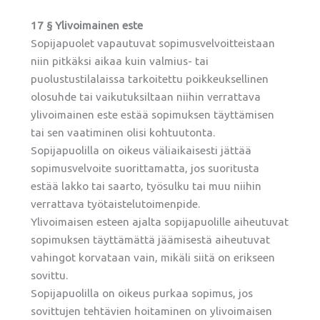
17 § Ylivoimainen este
Sopijapuolet vapautuvat sopimusvelvoitteistaan
niin pitkäksi aikaa kuin valmius- tai
puolustustilalaissa tarkoitettu poikkeuksellinen
olosuhde tai vaikutuksiltaan niihin verrattava
ylivoimainen este estää sopimuksen täyttämisen
tai sen vaatiminen olisi kohtuutonta.
Sopijapuolilla on oikeus väliaikaisesti jättää
sopimusvelvoite suorittamatta, jos suoritusta
estää lakko tai saarto, työsulku tai muu niihin
verrattava työtaistelutoimenpide.
Ylivoimaisen esteen ajalta sopijapuolille aiheutuvat
sopimuksen täyttämättä jäämisestä aiheutuvat
vahingot korvataan vain, mikäli siitä on erikseen
sovittu.
Sopijapuolilla on oikeus purkaa sopimus, jos
sovittujen tehtävien hoitaminen on ylivoimaisen