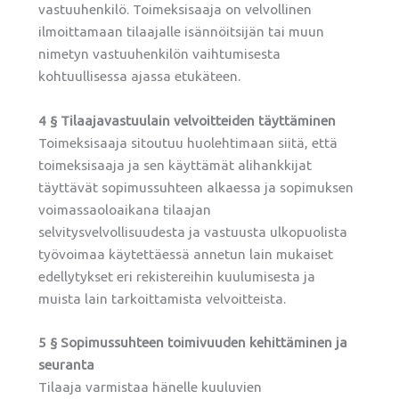
vastuuhenkilö. Toimeksisaaja on velvollinen
ilmoittamaan tilaajalle isännöitsijän tai muun
nimetyn vastuuhenkilön vaihtumisesta
kohtuullisessa ajassa etukäteen.
4 § Tilaajavastuulain velvoitteiden täyttäminen
Toimeksisaaja sitoutuu huolehtimaan siitä, että
toimeksisaaja ja sen käyttämät alihankkijat
täyttävät sopimussuhteen alkaessa ja sopimuksen
voimassaoloaikana tilaajan
selvitysvelvollisuudesta ja vastuusta ulkopuolista
työvoimaa käytettäessä annetun lain mukaiset
edellytykset eri rekistereihin kuulumisesta ja
muista lain tarkoittamista velvoitteista.
5 § Sopimussuhteen toimivuuden kehittäminen ja
seuranta
Tilaaja varmistaa hänelle kuuluvien