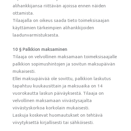
alihankkijansa riittävän ajoissa ennen näiden
ottamista.
Tilaajalla on oikeus saada tieto toimeksisaajan
käyttämien tärkeimpien alihankkijoiden
laadunvarmistuksesta.
10 § Palkkion maksaminen
Tilaaja on velvollinen maksamaan toimeksisaajalle
palkkion sopimushintojen ja sovitun maksupäivän
mukaisesti.
Ellei maksupäivää ole sovittu, palkkion laskutus
tapahtuu kuukausittain ja maksuaika on 14
vuorokautta laskun päiväyksestä. Tilaaja on
velvollinen maksamaan viivästysajalta
viivästyskorkoa korkolain mukaisesti.
Laskuja koskevat huomautukset on tehtävä
viivytyksettä kirjallisesti tai sähköisesti.