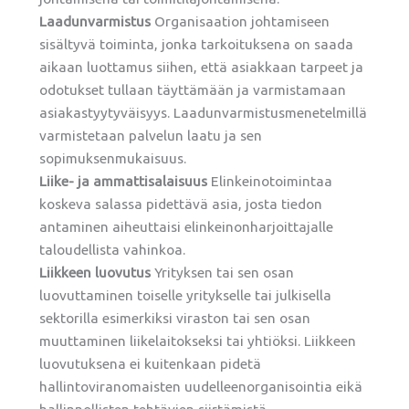
Laadunvarmistus
Organisaation johtamiseen
sisältyvä toiminta, jonka tarkoituksena on saada
aikaan luottamus siihen, että asiakkaan tarpeet ja
odotukset tullaan täyttämään ja varmistamaan
asiakastyytyväisyys. Laadunvarmistusmenetelmillä
varmistetaan palvelun laatu ja sen
sopimuksenmukaisuus.
Liike- ja ammattisalaisuus
Elinkeinotoimintaa
koskeva salassa pidettävä asia, josta tiedon
antaminen aiheuttaisi elinkeinonharjoittajalle
taloudellista vahinkoa.
Liikkeen luovutus
Yrityksen tai sen osan
luovuttaminen toiselle yritykselle tai julkisella
sektorilla esimerkiksi viraston tai sen osan
muuttaminen liikelaitokseksi tai yhtiöksi. Liikkeen
luovutuksena ei kuitenkaan pidetä
hallintoviranomaisten uudelleenorganisointia eikä