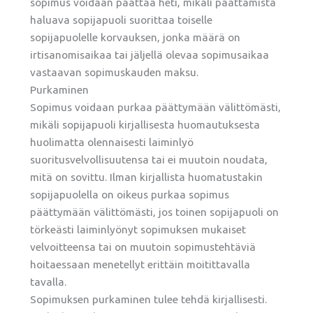
sopimus voidaan päättää heti, mikäli päättämistä
haluava sopijapuoli suorittaa toiselle
sopijapuolelle korvauksen, jonka määrä on
irtisanomisaikaa tai jäljellä olevaa sopimusaikaa
vastaavan sopimuskauden maksu.
Purkaminen
Sopimus voidaan purkaa päättymään välittömästi,
mikäli sopijapuoli kirjallisesta huomautuksesta
huolimatta olennaisesti laiminlyö
suoritusvelvollisuutensa tai ei muutoin noudata,
mitä on sovittu. Ilman kirjallista huomatustakin
sopijapuolella on oikeus purkaa sopimus
päättymään välittömästi, jos toinen sopijapuoli on
törkeästi laiminlyönyt sopimuksen mukaiset
velvoitteensa tai on muutoin sopimustehtäviä
hoitaessaan menetellyt erittäin moitittavalla
tavalla.
Sopimuksen purkaminen tulee tehdä kirjallisesti.