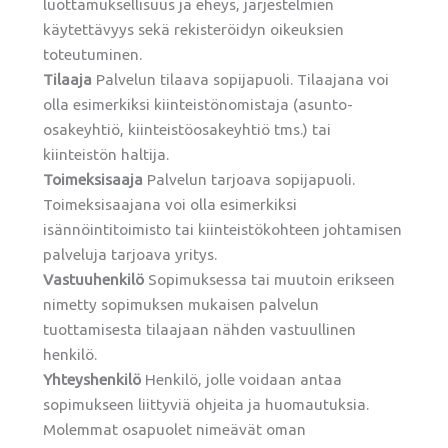
luottamuksellisuus ja eheys, järjestelmien
käytettävyys sekä rekisteröidyn oikeuksien
toteutuminen.
Tilaaja
Palvelun tilaava sopijapuoli. Tilaajana voi
olla esimerkiksi kiinteistönomistaja (asunto-
osakeyhtiö, kiinteistöosakeyhtiö tms.) tai
kiinteistön haltija.
Toimeksisaaja
Palvelun tarjoava sopijapuoli.
Toimeksisaajana voi olla esimerkiksi
isännöintitoimisto tai kiinteistökohteen johtamisen
palveluja tarjoava yritys.
Vastuuhenkilö
Sopimuksessa tai muutoin erikseen
nimetty sopimuksen mukaisen palvelun
tuottamisesta tilaajaan nähden vastuullinen
henkilö.
Yhteyshenkilö
Henkilö, jolle voidaan antaa
sopimukseen liittyviä ohjeita ja huomautuksia.
Molemmat osapuolet nimeävät oman