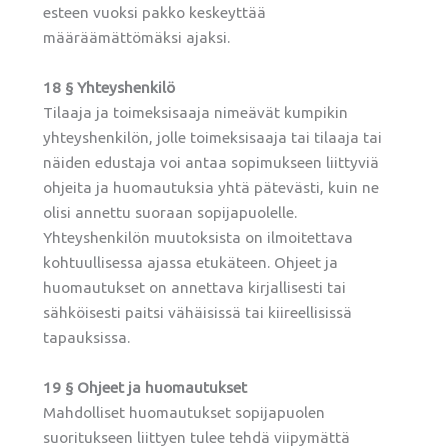
esteen vuoksi pakko keskeyttää
määräämättömäksi ajaksi.
18 § Yhteyshenkilö
Tilaaja ja toimeksisaaja nimeävät kumpikin
yhteyshenkilön, jolle toimeksisaaja tai tilaaja tai
näiden edustaja voi antaa sopimukseen liittyviä
ohjeita ja huomautuksia yhtä pätevästi, kuin ne
olisi annettu suoraan sopijapuolelle.
Yhteyshenkilön muutoksista on ilmoitettava
kohtuullisessa ajassa etukäteen. Ohjeet ja
huomautukset on annettava kirjallisesti tai
sähköisesti paitsi vähäisissä tai kiireellisissä
tapauksissa.
19 § Ohjeet ja huomautukset
Mahdolliset huomautukset sopijapuolen
suoritukseen liittyen tulee tehdä viipymättä