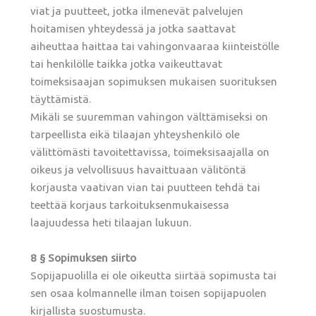
viat ja puutteet, jotka ilmenevät palvelujen
hoitamisen yhteydessä ja jotka saattavat
aiheuttaa haittaa tai vahingonvaaraa kiinteistölle
tai henkilölle taikka jotka vaikeuttavat
toimeksisaajan sopimuksen mukaisen suorituksen
täyttämistä.
Mikäli se suuremman vahingon välttämiseksi on
tarpeellista eikä tilaajan yhteyshenkilö ole
välittömästi tavoitettavissa, toimeksisaajalla on
oikeus ja velvollisuus havaittuaan välitöntä
korjausta vaativan vian tai puutteen tehdä tai
teettää korjaus tarkoituksenmukaisessa
laajuudessa heti tilaajan lukuun.
8 § Sopimuksen siirto
Sopijapuolilla ei ole oikeutta siirtää sopimusta tai
sen osaa kolmannelle ilman toisen sopijapuolen
kirjallista suostumusta.