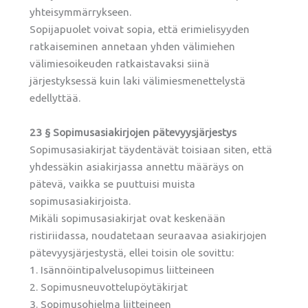
yhteisymmärrykseen.
Sopijapuolet voivat sopia, että erimielisyyden
ratkaiseminen annetaan yhden välimiehen
välimiesoikeuden ratkaistavaksi siinä
järjestyksessä kuin laki välimiesmenettelystä
edellyttää.
23 § Sopimusasiakirjojen pätevyysjärjestys
Sopimusasiakirjat täydentävät toisiaan siten, että
yhdessäkin asiakirjassa annettu määräys on
pätevä, vaikka se puuttuisi muista
sopimusasiakirjoista.
Mikäli sopimusasiakirjat ovat keskenään
ristiriidassa, noudatetaan seuraavaa asiakirjojen
pätevyysjärjestystä, ellei toisin ole sovittu:
1. Isännöintipalvelusopimus liitteineen
2. Sopimusneuvottelupöytäkirjat
3. Sopimusohjelma liitteineen