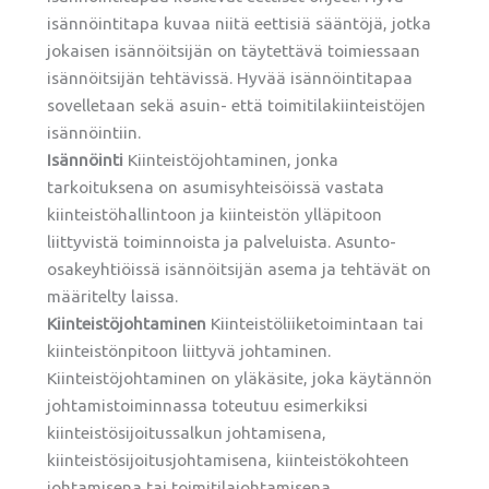
isännöintitapa kuvaa niitä eettisiä sääntöjä, jotka
jokaisen isännöitsijän on täytettävä toimiessaan
isännöitsijän tehtävissä. Hyvää isännöintitapaa
sovelletaan sekä asuin- että toimitilakiinteistöjen
isännöintiin.
Isännöinti
Kiinteistöjohtaminen, jonka
tarkoituksena on asumisyhteisöissä vastata
kiinteistöhallintoon ja kiinteistön ylläpitoon
liittyvistä toiminnoista ja palveluista. Asunto-
osakeyhtiöissä isännöitsijän asema ja tehtävät on
määritelty laissa.
Kiinteistöjohtaminen
Kiinteistöliiketoimintaan tai
kiinteistönpitoon liittyvä johtaminen.
Kiinteistöjohtaminen on yläkäsite, joka käytännön
johtamistoiminnassa toteutuu esimerkiksi
kiinteistösijoitussalkun johtamisena,
kiinteistösijoitusjohtamisena, kiinteistökohteen
johtamisena tai toimitilajohtamisena.