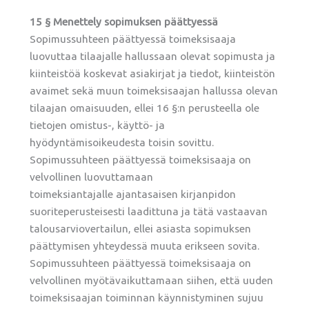
15 § Menettely sopimuksen päättyessä
Sopimussuhteen päättyessä toimeksisaaja
luovuttaa tilaajalle hallussaan olevat sopimusta ja
kiinteistöä koskevat asiakirjat ja tiedot, kiinteistön
avaimet sekä muun toimeksisaajan hallussa olevan
tilaajan omaisuuden, ellei 16 §:n perusteella ole
tietojen omistus-, käyttö- ja
hyödyntämisoikeudesta toisin sovittu.
Sopimussuhteen päättyessä toimeksisaaja on
velvollinen luovuttamaan
toimeksiantajalle ajantasaisen kirjanpidon
suoriteperusteisesti laadittuna ja tätä vastaavan
talousarviovertailun, ellei asiasta sopimuksen
päättymisen yhteydessä muuta erikseen sovita.
Sopimussuhteen päättyessä toimeksisaaja on
velvollinen myötävaikuttamaan siihen, että uuden
toimeksisaajan toiminnan käynnistyminen sujuu