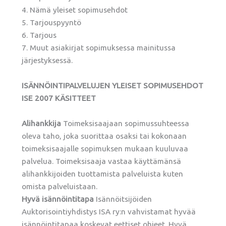
4. Nämä yleiset sopimusehdot
5. Tarjouspyyntö
6. Tarjous
7. Muut asiakirjat sopimuksessa mainitussa
järjestyksessä.
ISÄNNÖINTIPALVELUJEN YLEISET SOPIMUSEHDOT
ISE 2007 KÄSITTEET
Alihankkija
Toimeksisaajaan sopimussuhteessa
oleva taho, joka suorittaa osaksi tai kokonaan
toimeksisaajalle sopimuksen mukaan kuuluvaa
palvelua. Toimeksisaaja vastaa käyttämänsä
alihankkijoiden tuottamista palveluista kuten
omista palveluistaan.
Hyvä isännöintitapa
Isännöitsijöiden
Auktorisointiyhdistys ISA ry:n vahvistamat hyvää
isännöintitapaa koskevat eettiset ohjeet. Hyvä