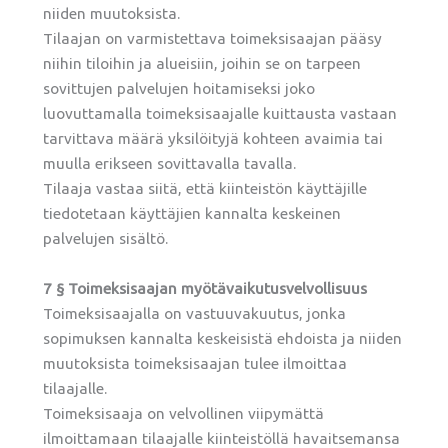
niiden muutoksista.
Tilaajan on varmistettava toimeksisaajan pääsy
niihin tiloihin ja alueisiin, joihin se on tarpeen
sovittujen palvelujen hoitamiseksi joko
luovuttamalla toimeksisaajalle kuittausta vastaan
tarvittava määrä yksilöityjä kohteen avaimia tai
muulla erikseen sovittavalla tavalla.
Tilaaja vastaa siitä, että kiinteistön käyttäjille
tiedotetaan käyttäjien kannalta keskeinen
palvelujen sisältö.
7 § Toimeksisaajan myötävaikutusvelvollisuus
Toimeksisaajalla on vastuuvakuutus, jonka
sopimuksen kannalta keskeisistä ehdoista ja niiden
muutoksista toimeksisaajan tulee ilmoittaa
tilaajalle.
Toimeksisaaja on velvollinen viipymättä
ilmoittamaan tilaajalle kiinteistöllä havaitsemansa