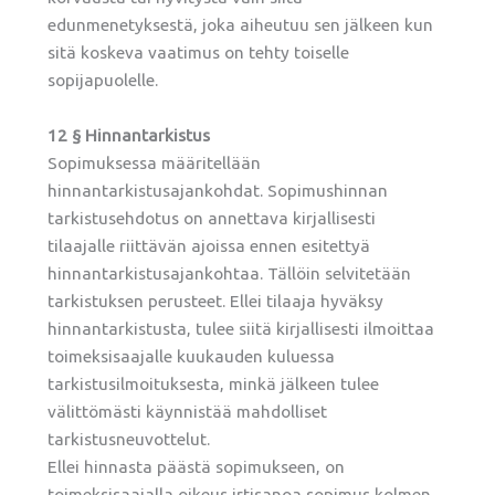
edunmenetyksestä, joka aiheutuu sen jälkeen kun
sitä koskeva vaatimus on tehty toiselle
sopijapuolelle.
12 § Hinnantarkistus
Sopimuksessa määritellään
hinnantarkistusajankohdat. Sopimushinnan
tarkistusehdotus on annettava kirjallisesti
tilaajalle riittävän ajoissa ennen esitettyä
hinnantarkistusajankohtaa. Tällöin selvitetään
tarkistuksen perusteet. Ellei tilaaja hyväksy
hinnantarkistusta, tulee siitä kirjallisesti ilmoittaa
toimeksisaajalle kuukauden kuluessa
tarkistusilmoituksesta, minkä jälkeen tulee
välittömästi käynnistää mahdolliset
tarkistusneuvottelut.
Ellei hinnasta päästä sopimukseen, on
toimeksisaajalla oikeus irtisanoa sopimus kolmen