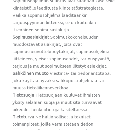
Sopimusohjelman suuntaviivat saadaan kyseiselle
kiinteistölle laaditusta kiinteistöstrategiasta.
Vaikka sopimusohjelma laaditaankin
tarjouspyynnön liitteeksi, se on kuitenkin
itsenäinen sopimusasiakirja.
Sopimusasiakirjat
Sopimuskokonaisuuden
muodostavat asiakirjat, joita ovat
sopimusneuvottelupöytäkirjat, sopimusohjelma
liitteineen, yleiset sopimusehdot, tarjouspyyntö,
tarjous ja muut sopimukseen liitetyt asiakirjat.
Sähköinen muoto
Viestintä- tai tiedonantotapa,
joka käyttää hyväksi sähköpostiohjelmaa tai
muuta tietoliikenneverkkoa.
Tietosuoja
Tietosuojaan kuuluvat ihmisten
yksityiselämän suoja ja muut sitä turvaavat
oikeudet henkilötietoja käsiteltäessä.
Tietoturva
Ne hallinnolliset ja tekniset
toimenpiteet, joilla varmistetaan tiedon