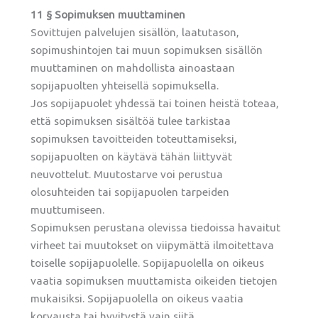
11 § Sopimuksen muuttaminen
Sovittujen palvelujen sisällön, laatutason,
sopimushintojen tai muun sopimuksen sisällön
muuttaminen on mahdollista ainoastaan
sopijapuolten yhteisellä sopimuksella.
Jos sopijapuolet yhdessä tai toinen heistä toteaa,
että sopimuksen sisältöä tulee tarkistaa
sopimuksen tavoitteiden toteuttamiseksi,
sopijapuolten on käytävä tähän liittyvät
neuvottelut. Muutostarve voi perustua
olosuhteiden tai sopijapuolen tarpeiden
muuttumiseen.
Sopimuksen perustana olevissa tiedoissa havaitut
virheet tai muutokset on viipymättä ilmoitettava
toiselle sopijapuolelle. Sopijapuolella on oikeus
vaatia sopimuksen muuttamista oikeiden tietojen
mukaisiksi. Sopijapuolella on oikeus vaatia
korvausta tai hyvitystä vain siitä