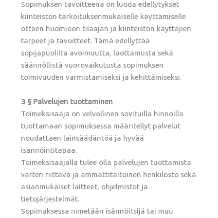
Sopimuksen tavoitteena on luoda edellytykset
kiinteistön tarkoituksenmukaiselle käyttämiselle
ottaen huomioon tilaajan ja kiinteistön käyttäjien
tarpeet ja tavoitteet. Tämä edellyttää
sopijapuolilta avoimuutta, luottamusta sekä
säännöllistä vuorovaikutusta sopimuksen
toimivuuden varmistamiseksi ja kehittämiseksi.
3 § Palvelujen tuottaminen
Toimeksisaaja on velvollinen sovituilla hinnoilla
tuottamaan sopimuksessa määritellyt palvelut
noudattaen lainsäädäntöä ja hyvää
isännöintitapaa.
Toimeksisaajalla tulee olla palvelujen tuottamista
varten riittävä ja ammattitaitoinen henkilöstö sekä
asianmukaiset laitteet, ohjelmistot ja
tietojärjestelmät.
Sopimuksessa nimetään isännöitsijä tai muu