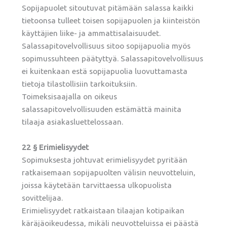
Sopijapuolet sitoutuvat pitämään salassa kaikki
tietoonsa tulleet toisen sopijapuolen ja kiinteistön
käyttäjien liike- ja ammattisalaisuudet.
Salassapitovelvollisuus sitoo sopijapuolia myös
sopimussuhteen päätyttyä. Salassapitovelvollisuus
ei kuitenkaan estä sopijapuolia luovuttamasta
tietoja tilastollisiin tarkoituksiin.
Toimeksisaajalla on oikeus
salassapitovelvollisuuden estämättä mainita
tilaaja asiakasluettelossaan.
22 § Erimielisyydet
Sopimuksesta johtuvat erimielisyydet pyritään
ratkaisemaan sopijapuolten välisin neuvotteluin,
joissa käytetään tarvittaessa ulkopuolista
sovittelijaa.
Erimielisyydet ratkaistaan tilaajan kotipaikan
käräjäoikeudessa, mikäli neuvotteluissa ei päästä