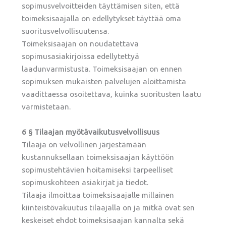
sopimusvelvoitteiden täyttämisen siten, että
toimeksisaajalla on edellytykset täyttää oma
suoritusvelvollisuutensa.
Toimeksisaajan on noudatettava
sopimusasiakirjoissa edellytettyä
laadunvarmistusta. Toimeksisaajan on ennen
sopimuksen mukaisten palvelujen aloittamista
vaadittaessa osoitettava, kuinka suoritusten laatu
varmistetaan.
6 § Tilaajan myötävaikutusvelvollisuus
Tilaaja on velvollinen järjestämään
kustannuksellaan toimeksisaajan käyttöön
sopimustehtävien hoitamiseksi tarpeelliset
sopimuskohteen asiakirjat ja tiedot.
Tilaaja ilmoittaa toimeksisaajalle millainen
kiinteistövakuutus tilaajalla on ja mitkä ovat sen
keskeiset ehdot toimeksisaajan kannalta sekä