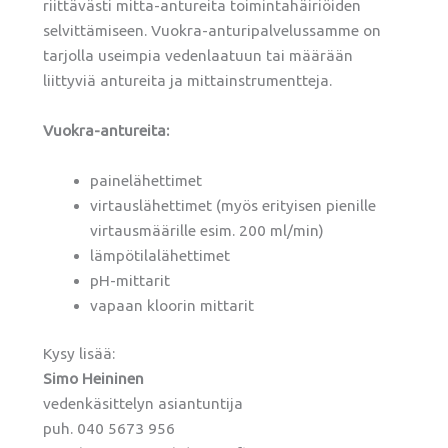
riittävästi mitta-antureita toimintahäiriöiden
selvittämiseen. Vuokra-anturipalvelussamme on
tarjolla useimpia vedenlaatuun tai määrään
liittyviä antureita ja mittainstrumentteja.
Vuokra-antureita:
painelähettimet
virtauslähettimet (myös erityisen pienille
virtausmäärille esim. 200 ml/min)
lämpötilalähettimet
pH-mittarit
vapaan kloorin mittarit
Kysy lisää:
Simo Heininen
vedenkäsittelyn asiantuntija
puh. 040 5673 956