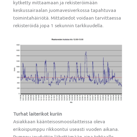
kytketty mittaamaan ja rekisteröimään
keskussairaalan juomavesiverkossa tapahtuvaa
toimintahäiriötä. Mittatiedot voidaan tarvittaessa
rekisteröidä jopa 1 sekunnin tarkkuudella.
Turhat laiterikot kuriin
Asiakkaan käänteisosmoosilaitteissa oleva
erikoispumppu rikkoontui useasti vuoden aikana.
Pumppu jouduttiin lähettämään aina tehtaalle