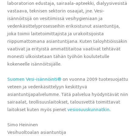
laboratorion edustaja, sairaala-apteekki, dialyysivesistä
vastaava, teknisen sektorin osaajat, jne. Vesi-
isännöitsijä on vesitiimissä vesihygieniaan ja
vedenkäsittelyprosesseihin erikoistunut asiantuntija,
joka toimii laitetoimittajista ja urakoitsijoista
riippumattomana asiantuntijana. Kuten taloyhtiöissäkin
vaativat ja erityistä ammattitaitoa vaativat tehtävät
monesti ulkoistetaan tähän työhön koulutetulle
kokeneelle isännöitsijälle.
Suomen Vesi-isännöinti®
on vuonna 2009 tuotesuojattu
veteen ja vedenkäsittelyyn keskittyvä
asiantuntijapalvelumme. Tätä palvelua hyödyntävät niin
sairaalat, teollisuuslaitokset, talousvettä toimittavat
laitokset kuten myös pienet
vesiosuuskunnatkin
.
Simo Heininen
Vesihuoltoalan asiantuntija