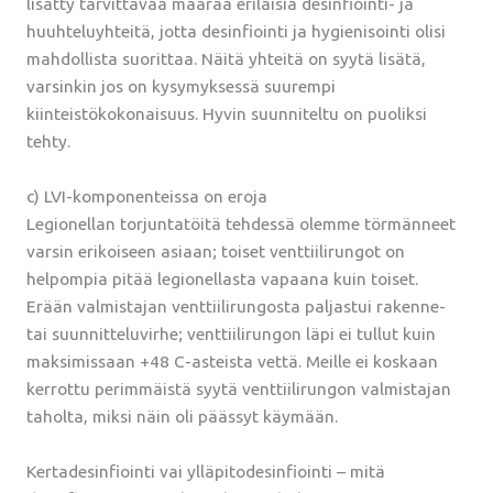
lisätty tarvittavaa määrää erilaisia desinfiointi- ja
huuhteluyhteitä, jotta desinfiointi ja hygienisointi olisi
mahdollista suorittaa. Näitä yhteitä on syytä lisätä,
varsinkin jos on kysymyksessä suurempi
kiinteistökokonaisuus. Hyvin suunniteltu on puoliksi
tehty.
c) LVI-komponenteissa on eroja
Legionellan torjuntatöitä tehdessä olemme törmänneet
varsin erikoiseen asiaan; toiset venttiilirungot on
helpompia pitää legionellasta vapaana kuin toiset.
Erään valmistajan venttiilirungosta paljastui rakenne-
tai suunnitteluvirhe; venttiilirungon läpi ei tullut kuin
maksimissaan +48 C-asteista vettä. Meille ei koskaan
kerrottu perimmäistä syytä venttiilirungon valmistajan
taholta, miksi näin oli päässyt käymään.
Kertadesinfiointi vai ylläpitodesinfiointi – mitä