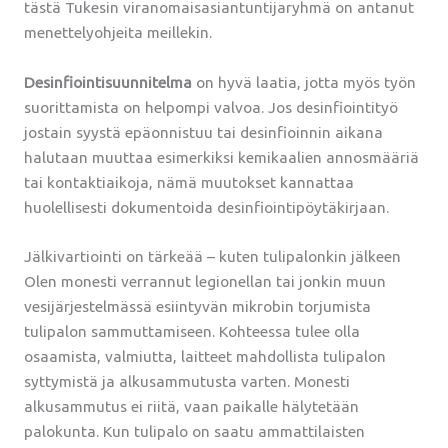
tästä Tukesin viranomaisasiantuntijaryhmä on antanut
menettelyohjeita meillekin.
Desinfiointisuunnitelma
on hyvä laatia, jotta myös työn
suorittamista on helpompi valvoa. Jos desinfiointityö
jostain syystä epäonnistuu tai desinfioinnin aikana
halutaan muuttaa esimerkiksi kemikaalien annosmääriä
tai kontaktiaikoja, nämä muutokset kannattaa
huolellisesti dokumentoida desinfiointipöytäkirjaan.
Jälkivartiointi on tärkeää – kuten tulipalonkin jälkeen
Olen monesti verrannut legionellan tai jonkin muun
vesijärjestelmässä esiintyvän mikrobin torjumista
tulipalon sammuttamiseen. Kohteessa tulee olla
osaamista, valmiutta, laitteet mahdollista tulipalon
syttymistä ja alkusammutusta varten. Monesti
alkusammutus ei riitä, vaan paikalle hälytetään
palokunta. Kun tulipalo on saatu ammattilaisten