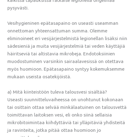
kaikissa tapauksissa ratkaise legionella ongelmaa
pysyvästi.
Vesihygieninen epätasapaino on useasti useamman
onnettoman yhteensattuman summa. Olemme
eliminoineet eri vesijärjestelmistä legionellan lisäksi niin
sädesieniä ja muita vesijärjestelmiä tai veden käyttäjiä
häiritseviä tai altistavia mikrobeja. Endotoksiinien
muodostuminen varsinkin sairaalavesissä on otettava
myös huomioon. Epätasapaino syntyy kokemuksemme
mukaan useista osatekijöistä.
a) Mitä kiinteistöön tuleva talousvesi sisältää?
Useasti suunnitteluvaiheessa on unohtunut kokonaan
tai osittain ottaa selvää minkälaatuinen on talousvettä
toimittavan laitoksen vesi, eli onko siinä sellaisia
mikrobitoimintaa kiihdyttäviä tai ylläpitäviä yhdisteitä
ja ravinteita, jotka pitää ottaa huomioon jo