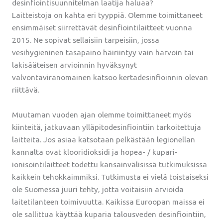
desinfiointisuunnitelman laatija haluaa?
Laitteistoja on kahta eri tyyppiä. Olemme toimittaneet
ensimmäiset siirrettävät desinfiointilaitteet vuonna
2015. Ne sopivat sellaisiin tarpeisiin, jossa
vesihygieninen tasapaino häiriintyy vain harvoin tai
lakisääteisen arvioinnin hyväksynyt
valvontaviranomainen katsoo kertadesinfioinnin olevan
riittävä.
Muutaman vuoden ajan olemme toimittaneet myös
kiinteitä, jatkuvaan ylläpitodesinfiointiin tarkoitettuja
laitteita. Jos asiaa katsotaan pelkästään legionellan
kannalta ovat klooridioksidi ja hopea- / kupari-
ionisointilaitteet todettu kansainvälisissä tutkimuksissa
kaikkein tehokkaimmiksi. Tutkimusta ei vielä toistaiseksi
ole Suomessa juuri tehty, jotta voitaisiin arvioida
laitetilanteen toimivuutta. Kaikissa Euroopan maissa ei
ole sallittua käyttää kuparia talousveden desinfiointiin,