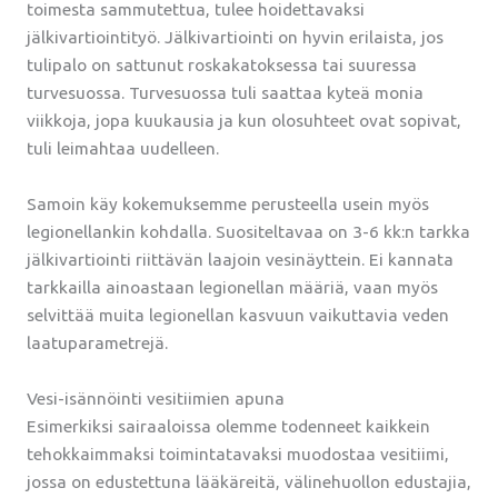
toimesta sammutettua, tulee hoidettavaksi
jälkivartiointityö. Jälkivartiointi on hyvin erilaista, jos
tulipalo on sattunut roskakatoksessa tai suuressa
turvesuossa. Turvesuossa tuli saattaa kyteä monia
viikkoja, jopa kuukausia ja kun olosuhteet ovat sopivat,
tuli leimahtaa uudelleen.
Samoin käy kokemuksemme perusteella usein myös
legionellankin kohdalla. Suositeltavaa on 3-6 kk:n tarkka
jälkivartiointi riittävän laajoin vesinäyttein. Ei kannata
tarkkailla ainoastaan legionellan määriä, vaan myös
selvittää muita legionellan kasvuun vaikuttavia veden
laatuparametrejä.
Vesi-isännöinti vesitiimien apuna
Esimerkiksi sairaaloissa olemme todenneet kaikkein
tehokkaimmaksi toimintatavaksi muodostaa vesitiimi,
jossa on edustettuna lääkäreitä, välinehuollon edustajia,