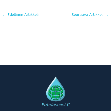
←
Edellinen Artikkeli
Seuraava Artikkeli
→