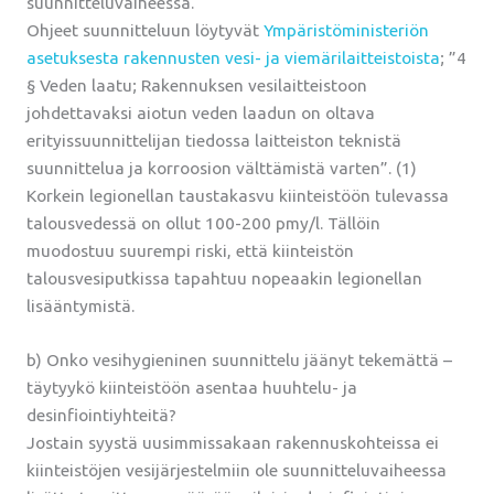
suunnitteluvaiheessa.
Ohjeet suunnitteluun löytyvät
Ympäristöministeriön
asetuksesta rakennusten vesi- ja viemärilaitteistoista
; ”4
§ Veden laatu; Rakennuksen vesilaitteistoon
johdettavaksi aiotun veden laadun on oltava
erityissuunnittelijan tiedossa laitteiston teknistä
suunnittelua ja korroosion välttämistä varten”. (1)
Korkein legionellan taustakasvu kiinteistöön tulevassa
talousvedessä on ollut 100-200 pmy/l. Tällöin
muodostuu suurempi riski, että kiinteistön
talousvesiputkissa tapahtuu nopeaakin legionellan
lisääntymistä.
b) Onko vesihygieninen suunnittelu jäänyt tekemättä –
täytyykö kiinteistöön asentaa huuhtelu- ja
desinfiointiyhteitä?
Jostain syystä uusimmissakaan rakennuskohteissa ei
kiinteistöjen vesijärjestelmiin ole suunnitteluvaiheessa