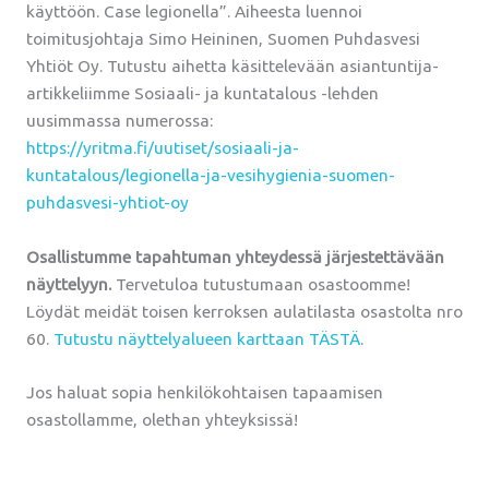
käyttöön. Case legionella”. Aiheesta luennoi
toimitusjohtaja Simo Heininen, Suomen Puhdasvesi
Yhtiöt Oy. Tutustu aihetta käsittelevään asiantuntija-
artikkeliimme Sosiaali- ja kuntatalous -lehden
uusimmassa numerossa:
https://yritma.fi/uutiset/sosiaali-ja-
kuntatalous/legionella-ja-vesihygienia-suomen-
puhdasvesi-yhtiot-oy
Osallistumme tapahtuman yhteydessä järjestettävään
näyttelyyn.
Tervetuloa tutustumaan osastoomme!
Löydät meidät toisen kerroksen aulatilasta osastolta nro
60.
Tutustu näyttelyalueen karttaan TÄSTÄ
.
Jos haluat sopia henkilökohtaisen tapaamisen
osastollamme, olethan yhteyksissä!