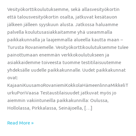
Vesityökorttikoulutuksemme, sekä allasvesityökortin
että talousvesityökortin osalta, jatkuvat kesätauon
jälkeen jälleen syyskuun alusta. Jatkossa haluamme
palvella koulutusasiakkaitamme yhä useammalla
paikkakunnalla ja laajemmalla alueella kautta maan –
Turusta Rovaniemelle. Vesityökorttikoulutuksemme tulee
painottumaan enemmän verkkokoulutukseen ja
asiakkaidemme toiveesta tuomme testitilaisuutemme
yhdeksälle uudelle paikkakunnalle. Uudet paikkakunnat
ovat:
KajaaniKuusamoRovaniemiKokkolaHämeenlinnaMikkeliT
urkuPoriVaasa Testaustilaisuudet jatkuvat myös jo
aiemmin vakiintuneilla paikkakunnilla: Oulussa,
Hollolassa, Pirkkalassa, Seinäjoella, […]
Read More »