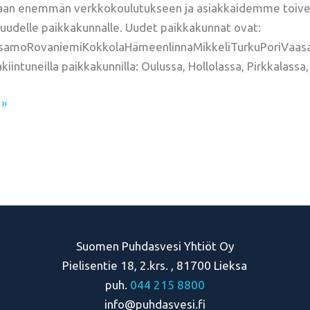
aan enemmän verkkokoulutukseen ja asiakkaidemme toive
 uudelle paikkakunnalle. Uudet paikkakunnat ovat:
samoRovaniemiKokkolaHämeenlinnaMikkeliTurkuPoriVaasa T
iintuneilla paikkakunnilla: Oulussa, Hollolassa, Pirkkalassa,
 »
Suomen Puhdasvesi Yhtiöt Oy
Pielisentie 18, 2.krs. , 81700 Lieksa
puh.
044 215 8800
info@puhdasvesi.fi