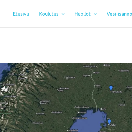
Etusivu
Koulutus
Huollot
Vesi-isännö
ttien
alvelumme