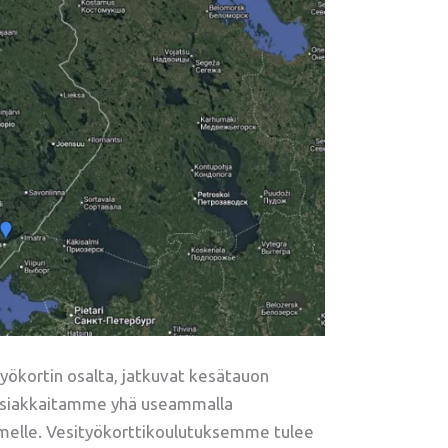
yökortin osalta, jatkuvat kesätauon
usasiakkaitamme yhä useammalla
emelle. Vesityökorttikoulutuksemme tulee