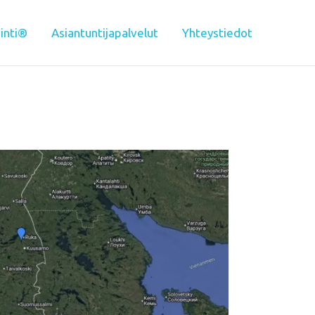
inti®
Asiantuntijapalvelut
Yhteystiedot