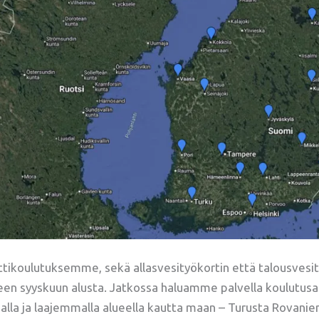
ttikoulutuksemme, sekä allasvesityökortin että talousvesit
lleen syyskuun alusta. Jatkossa haluamme palvella koulut
alla ja laajemmalla alueella kautta maan – Turusta Rovani