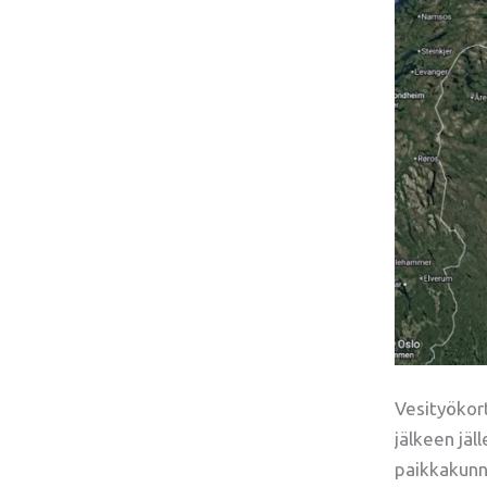
Vesityökor
jälkeen jä
paikkakunn