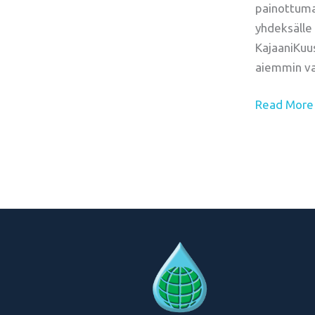
painottum
yhdeksälle
KajaaniKuu
aiemmin vak
Read More