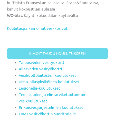
buffetista Franseskan salissa tai Frans&Sandrassa,
kahvit kokoustilan aulassa
WC-tilat:
Käynti kokoustilan käytävältä
Koulutuspaikan omat verkkosivut
ILMOITTAUDU KOULUTUKSEEN
Talousveden vesityökortti
Allasveden vesityökortti
Vesihuoltolaitosten koulutukset
Uima-allasyksiköiden koulutukset
Legionella-koulutukset
Teollisuuden ja elintarviketuotannon
vesikoulutukset
Erikoisvesijärjestelmien koulutukset
Opas vesityökortin suorittajalle