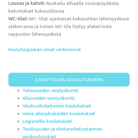
Lounas ja kahvit:
Ruokailu alhaalla noutopöydästä,
kahvitukset kokoustilassa
WC-tilat:
WC- tilat sijaitsevat kokoustilan läheisyydessä
yläkerrassa ja toinen WC-tila löytyy alakerrasta
rappusten läheisyydestä
Koulutuspaikan omat verkkosivut
ILMOITTAUDU KOULUTUKSEEN
Talousveden vesityökortti
Allasveden vesityökortti
Vesihuoltolaitosten koulutukset
Uima-allasyksiköiden koulutukset
Legionella-koulutukset
Teollisuuden ja elintarviketuotannon
vesikoulutukset